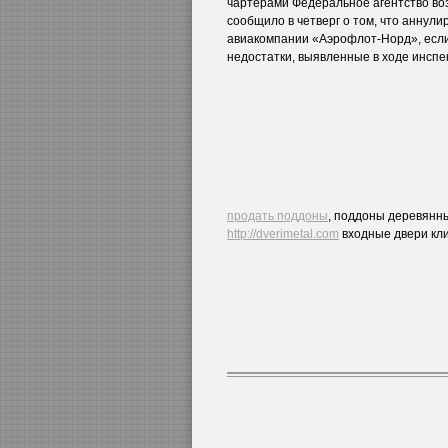
чартерами Федеральное агентство во
сообщило в четверг о том, что аннул
авиакомпании «Аэрофлот-Норд», если 
недостатки, выявленные в ходе инспе
продать поддоны
, поддоны деревянны
http://dverimetal.com
входные двери кли