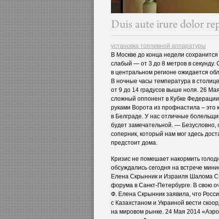
установка топливной аппаратуры
В Москве до конца недели сохранится
слабый — от 3 до 8 метров в секунду.
в центральном регионе ожидается обл
В ночные часы температура в столице
от 9 до 14 градусов выше ноля. 26 М
сложный оппонент в Кубке Федерации
руками Ворота из профнастила – это 
в Белграде. У нас отличные болельщик
будет замечательной. — Безусловно,
соперник, который нам мог здесь доста
предстоит дома.
Кризис не помешает накормить голо
обсуждались сегодня на встрече мини
Елена Скрынник и Израиля Шалома Си
форума в Санкт-Петербурге. В свою оч
Ф. Елена Скрынник заявила, что Росс
с Казахстаном и Украиной вести скоо
на мировом рынке. 24 Мая 2014 «Аэр