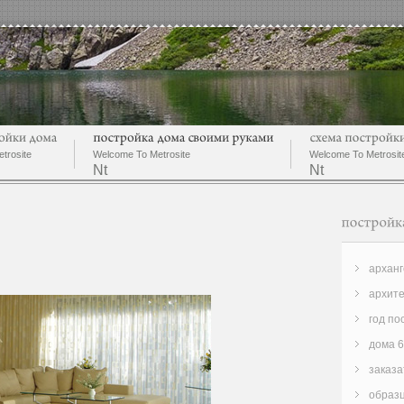
trosite
Welcome To Metrosite
Welcome To Metrosit
Nt
Nt
арханг
архите
год по
дома 6
заказа
образ