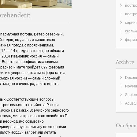
постро
постро
серии 
скольк
 пасмурная погода. Ветер северный,
 Сегодня, по данным синоптиков,
форма
ачная погода с прояснениями.
 12 — 14 градусов тепла, по области
ая 2014 Иванович: Россия — самый
. Ворота из профнастила своими
красиво и матч пройдет 6?7 февраля
и, и я уверена, что атмосфера матча
Decemb
 сборная России — самый сложный
ться, но я очень рада, что играть
Novemb
Septem
дных Соответствующие вопросы
Agustu
стров сельского хозяйства России
мхона в рамках Всемирного зернового
ередь, министр сельского хозяйства Р.
ии необходимо совместно
рдинированную политику по экспансии
офлот-Норду» запретили летать