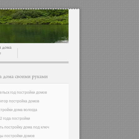
e
ельск год постройки домов
ктор постройка домов
стройки дома вологда
2 года постройки
ть постройку дома под ключ
цы постройки домов