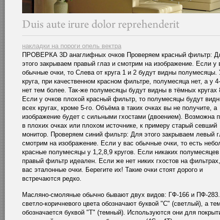
накладки на пороги опель вектра
ПРОВЕРКА 3D анаглифных очков Проверяем красный фильтр: Д
этого закрываем правый глаз и смотрим на изображение. Если у 
обычные очки, то Слева от круга 1 и 2 будут видны полумесяцы. 
круга, при качественном красном фильтре, полумесяца нет, а у 4-
нет тем более. Так-же полумесяцы будут видны в тёмных кругах 8
Если у очков плохой красный фильтр, то полумесяцы будут видн
всех кругах, кроме 5-го. Объёма в таких очках вы не получите, а
изображение будет с сильными гхостами (двоением). Возможна 
в плохих очках или плохом источнике, к примеру старый севший
монитор. Проверяем синий фильтр: Для этого закрываем левый г
смотрим на изображение. Если у вас обычные очки, то есть неб
красные полумесяцы у 1,2,8,9 кругов. Если никаких полумесяцев 
правый фильтр идеален. Если же нет никих гхостов на фильтрах,
вас эталонные очки. Берегите их! Такие очки стоят дорого и
встречаются редко.
Масляно-смоляные обычно бывают двух видов: ГФ-166 и ПФ-283.
светло-коричневого цвета обозначают буквой "С" (светлый), а те
обозначается буквой "Т" (темный). Используются они для покрыт