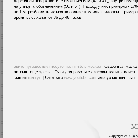
деревяной поверхности, с обозначением (4С и 4Т), внутри помещ
на улице, с обозначением (5С и 5Т). Расход у них примерно - 170-
на 1 м, разбавлять их можно сольвентом или ксилолом. Примерн
время высыхания от 36 до 48 часов.
авито путешествия посуточно, nimito в москве
| Сварочная маска
автомат еще
здесь
. | Очки для работы с лазером -купить -клиент
-защитный
тут
. | Смотрите
www.youtube.com
ильсур метшин сын.
Copyright © 2010 Me