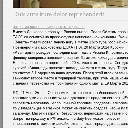
покрытия полов полимерных материалов
Вместо Денисова в сборную России вызван Полоз Об этом сооб
ТАСС со ссылкой на пресс-службу национальной команды. Экс-и
«Зенита» травмировал левую ногу в матче 13-го тура российской
Премьер-лиги с московским ЦСКА (1:0). 20 Марта 2014 Курский
«Авангард» проведет последний матч года в Рязани К промежут
финишу соперники подошли с разным багажом. Команда с родин
Есенина не познала поражений в 20 матчах этого сезона. Сегодн
курский «Авангард» проведет последний матч в этом году. Тогда
со счётом 3:1 одержала наша дружина. Перед этой игрой рязанц
занимают второе место в турнирной таблице, при этом наша ком
с начала первенства не проиграла ни одного матча. 19 Марта 20
РФ, 21 Авг - Этнос. Он напомнил, что операторы беспошлинной
торговли уже лишены источника доходов от продажи сигарет. «Е
запретить магазинам беспошлинной торговли продавать алкоголь
то у владельцев магазинов может не хватить средств, чтобы пла
за аренду. Мы эти затраты, безусловно, переложим на ставки и с
Запрет на продажу в РФ алкоголя в duty-free может привести
к повышению стоимости авиабилетов, считает председатель сов