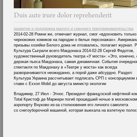
развитие и поддержка малого и среднего предпринимательства
2014-02-28 Ромни же, отмечает журнал, смог «вдохновить только
чернокожих комиков на пародии о белых персонажах». Американ
призывы хозяйки Белого дома не отозвались, полагает журнал. 
Культура Сыграли всего Макдонаха 2014-02-28 Сергей Федотов,
художественный руководитель театра «У моста»: «Это, конечно,
дерзкая пьеса Макдонаха, самая динамичная. События очередно
спектакля по Макдонаху в «Театре у моста» как всегда
разворачиваются неожиданно, а порой даже абсурдно. Раздел:
Культура Украина рассчитывает подписать СРП с консорциумом 
главе с Exxon Mobil до августа министр экологии
Владимир, 27 Июл - Этнос. Президент французской нефтяной ко
Total Кристоф де Маржери погиб прошедшей ночью в московском
аэропорту Внуково из-за столкновения его личного самолета
со снегоуборочной машиной, которая выехала на взлетную полос