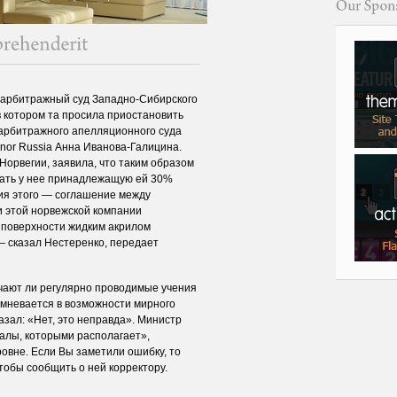
 арбитражный суд Западно-Сибирского
 в котором та просила приостановить
 арбитражного апелляционного суда
enor Russia Анна Иванова-Галицина.
Норвегии, заявила, что таким образом
ать у нее принадлежащую ей 30%
ия этого — соглашение между
и этой норвежской компании
 поверхности жидким акрилом
— сказал Нестеренко, передает
ачают ли регулярно проводимые учения
омневается в возможности мирного
казал: «Нет, это неправда». Министр
алы, которыми располагает»,
овне. Если Вы заметили ошибку, то
чтобы сообщить о ней корректору.