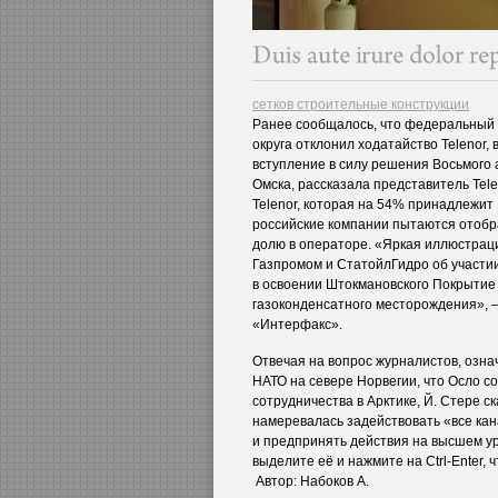
сетков строительные конструкции
Ранее сообщалось, что федеральный
округа отклонил ходатайство Telenor,
вступление в силу решения Восьмого
Омска, рассказала представитель Tel
Telenor, которая на 54% принадлежит 
российские компании пытаются отобр
долю в операторе. «Яркая иллюстрац
Газпромом и СтатойлГидро об участи
в освоении Штокмановского Покрытие
газоконденсатного месторождения», 
«Интерфакс».
Отвечая на вопрос журналистов, озн
НАТО на севере Норвегии, что Осло с
сотрудничества в Арктике, Й. Стере с
намеревалась задействовать «все кан
и предпринять действия на высшем ур
выделите её и нажмите на Ctrl-Enter, 
Автор: Набоков А.